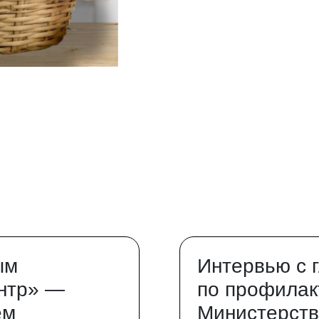
ым
Интервью с 
нтр» —
по профилак
ем
Министерств