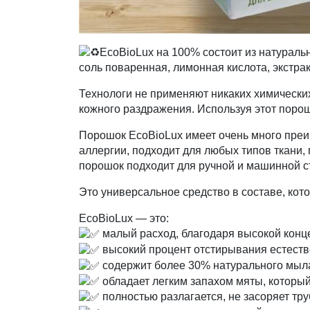
EcoBioLux на 100% состоит из натураль
соль поваренная, лимонная кислота, экстрак
Технологи не применяют никаких химически
кожного раздражения. Используя этот порош
Порошок EcoBioLux имеет очень много преи
аллергии, подходит для любых типов ткани
порошок подходит для ручной и машинной сти
Это универсальное средство в составе, кот
EcoBioLux — это:
малый расход, благодаря высокой конц
высокий процент отстирывания естестве
содержит более 30% натурального мыл
обладает легким запахом мяты, который
полностью разлагается, не засоряет тру