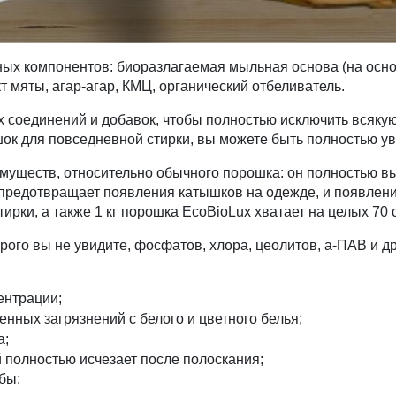
ных компонентов: биоразлагаемая мыльная основа (на осно
т мяты, агар-агар, КМЦ, органический отбеливатель.
х соединений и добавок, чтобы полностью исключить всяку
ок для повседневной стирки, вы можете быть полностью ув
муществ, относительно обычного порошка: он полностью в
, предотвращает появления катышков на одежде, и появлен
рки, а также 1 кг порошка EcoBioLux хватает на целых 70 
орого вы не увидите, фосфатов, хлора, цеолитов, а-ПАВ и д
ентрации;
нных загрязнений с белого и цветного белья;
а;
 полностью исчезает после полоскания;
бы;